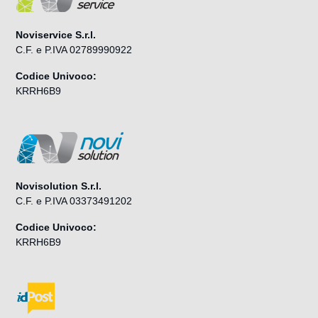
Noviservice S.r.l.
C.F. e P.IVA 02789990922
Codice Univoco:
KRRH6B9
Novisolution S.r.l.
C.F. e P.IVA 03373491202
Codice Univoco:
KRRH6B9