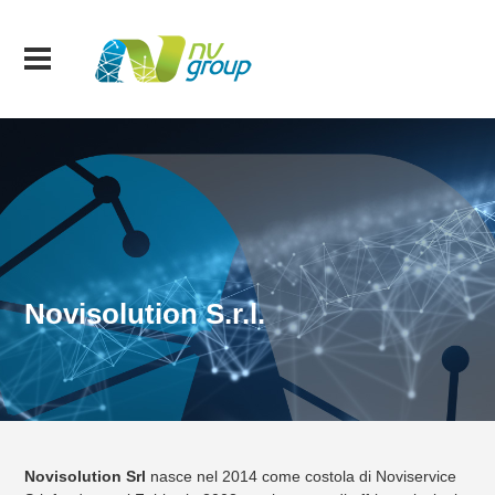
Novisolution S.r.l.
Novisolution
Srl
nasce nel 2014 come costola di Noviservice